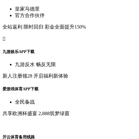
皇
家
马
德
里
官
方
合
作
伙
伴
全
站
返
利
限
时
回
归
彩
金
全
面
提
升
150%

九
游
娱
乐
A
P
P
下
载
九
游
反
水
畅
反
无
限
新
人
注
册
领
28
开
启
福
利
新
体
验
爱
游
戏
体
育
A
P
P
下
载
全
民
备
战
共
享
欧
洲
杯
盛
宴
2,888筑
梦
绿
茵
开
云
体
育
备
用
线
路