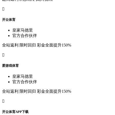

开
云
体
育
皇
家
马
德
里
官
方
合
作
伙
伴
全
站
返
利
限
时
回
归
彩
金
全
面
提
升
150%

爱
游
戏
体
育
皇
家
马
德
里
官
方
合
作
伙
伴
全
站
返
利
限
时
回
归
彩
金
全
面
提
升
150%

开
云
体
育
A
P
P
下
载