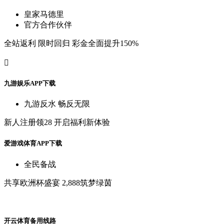
皇
家
马
德
里
官
方
合
作
伙
伴
全
站
返
利
限
时
回
归
彩
金
全
面
提
升
150%

九
游
娱
乐
A
P
P
下
载
九
游
反
水
畅
反
无
限
新
人
注
册
领
28
开
启
福
利
新
体
验
爱
游
戏
体
育
A
P
P
下
载
全
民
备
战
共
享
欧
洲
杯
盛
宴
2,888筑
梦
绿
茵
开
云
体
育
备
用
线
路