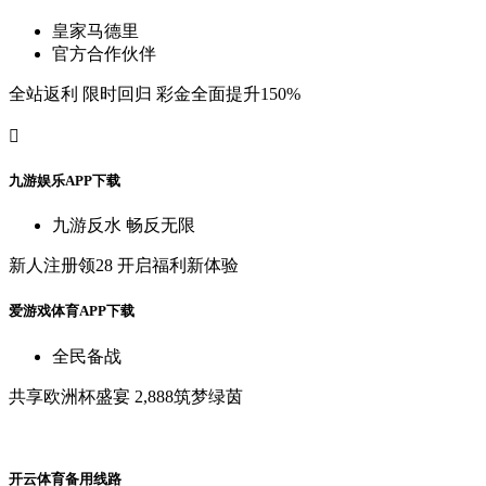
皇
家
马
德
里
官
方
合
作
伙
伴
全
站
返
利
限
时
回
归
彩
金
全
面
提
升
150%

九
游
娱
乐
A
P
P
下
载
九
游
反
水
畅
反
无
限
新
人
注
册
领
28
开
启
福
利
新
体
验
爱
游
戏
体
育
A
P
P
下
载
全
民
备
战
共
享
欧
洲
杯
盛
宴
2,888筑
梦
绿
茵
开
云
体
育
备
用
线
路