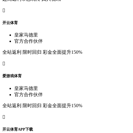

开
云
体
育
皇
家
马
德
里
官
方
合
作
伙
伴
全
站
返
利
限
时
回
归
彩
金
全
面
提
升
150%

爱
游
戏
体
育
皇
家
马
德
里
官
方
合
作
伙
伴
全
站
返
利
限
时
回
归
彩
金
全
面
提
升
150%

开
云
体
育
A
P
P
下
载