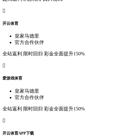

开
云
体
育
皇
家
马
德
里
官
方
合
作
伙
伴
全
站
返
利
限
时
回
归
彩
金
全
面
提
升
150%

爱
游
戏
体
育
皇
家
马
德
里
官
方
合
作
伙
伴
全
站
返
利
限
时
回
归
彩
金
全
面
提
升
150%

开
云
体
育
A
P
P
下
载