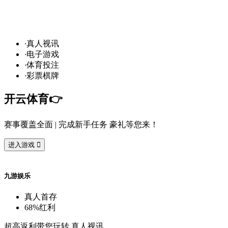
发
财
通
道
，球
场
争
霸
！开
云
10
万
奖
金
悬
赏
·
真
人
视
讯
·
电
子
游
戏
·
体
育
投
注
·
彩
票
棋
牌
开
云
体
育
👉️
赛
事
覆
盖
全
面
| 完
成
新
手
任
务
豪
礼
等
您
来
！
进
入
游
戏

九
游
娱
乐
真
人
首
存
68%
红
利
超
高
返
利
带
您
玩
转
真
人
视
讯