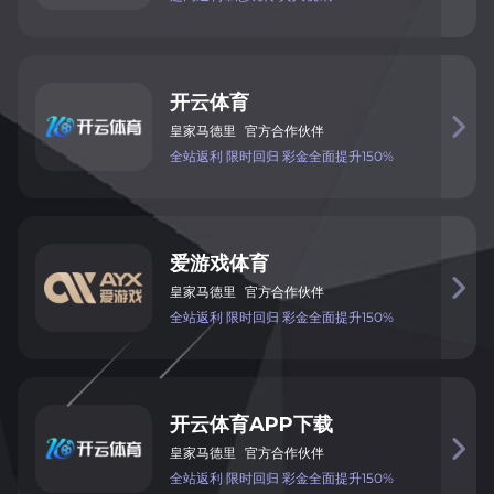
开
云
体
育

皇
家
马
德
里
官
方
合
作
伙
伴
全
站
返
利
限
时
回
归
彩
金
全
面
提
升
150%
爱
游
戏
体
育

皇
家
马
德
里
官
方
合
作
伙
伴
全
站
返
利
限
时
回
归
彩
金
全
面
提
升
150%
开
云
体
育
A
P
P
下
载

皇
家
马
德
里
官
方
合
作
伙
伴
全
站
返
利
限
时
回
归
彩
金
全
面
提
升
150%