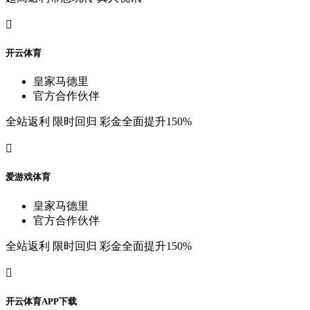

开
云
体
育
皇
家
马
德
里
官
方
合
作
伙
伴
全
站
返
利
限
时
回
归
彩
金
全
面
提
升
150%

爱
游
戏
体
育
皇
家
马
德
里
官
方
合
作
伙
伴
全
站
返
利
限
时
回
归
彩
金
全
面
提
升
150%

开
云
体
育
A
P
P
下
载