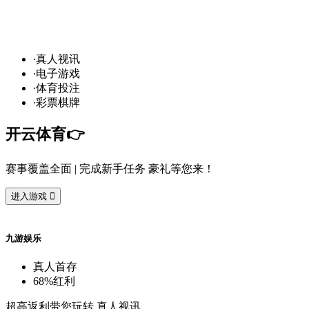
·
真
人
视
讯
·
电
子
游
戏
·
体
育
投
注
·
彩
票
棋
牌
开
云
体
育
👉️
赛
事
覆
盖
全
面
| 完
成
新
手
任
务
豪
礼
等
您
来
！
进
入
游
戏

九
游
娱
乐
真
人
首
存
68%
红
利
超
高
返
利
带
您
玩
转
真
人
视
讯