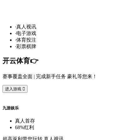
·
真
人
视
讯
·
电
子
游
戏
·
体
育
投
注
·
彩
票
棋
牌
开
云
体
育
👉️
赛
事
覆
盖
全
面
| 完
成
新
手
任
务
豪
礼
等
您
来
！
进
入
游
戏

九
游
娱
乐
真
人
首
存
68%
红
利
超
高
返
利
带
您
玩
转
真
人
视
讯