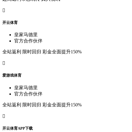

开
云
体
育
皇
家
马
德
里
官
方
合
作
伙
伴
全
站
返
利
限
时
回
归
彩
金
全
面
提
升
150%

爱
游
戏
体
育
皇
家
马
德
里
官
方
合
作
伙
伴
全
站
返
利
限
时
回
归
彩
金
全
面
提
升
150%

开
云
体
育
A
P
P
下
载