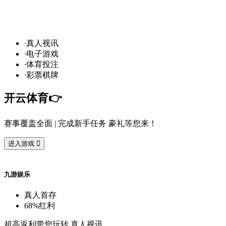
发
财
通
道
，球
场
争
霸
！开
云
10
万
奖
金
悬
·
真
人
视
讯
·
电
子
游
戏
·
体
育
投
注
·
彩
票
棋
牌
开
云
体
育
👉️
赛
事
覆
盖
全
面
| 完
成
新
手
任
务
豪
礼
等
您
来
！
进
入
游
戏

九
游
娱
乐
真
人
首
存
68%
红
利
超
高
返
利
带
您
玩
转
真
人
视
讯